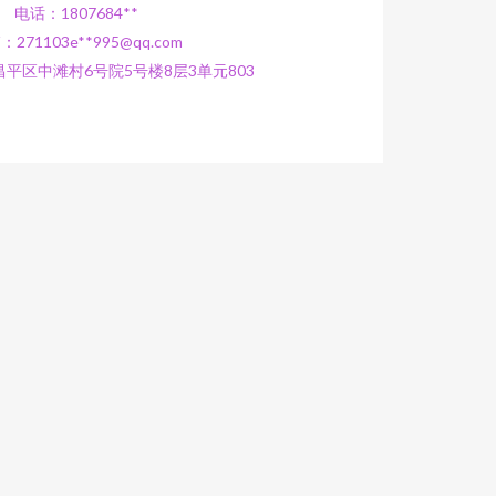
电话：1807684**
：271103e**
995@qq.com
平区中滩村6号院5号楼8层3单元803